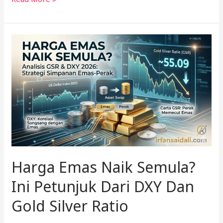
Harga
Emas
Naik
Semula?
Ini
Petunjuk
Dari
DXY
Dan
Gold
Harga Emas Naik Semula?
Silver
Ratio
Ini Petunjuk Dari DXY Dan
Gold Silver Ratio