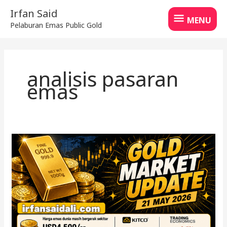
Skip
MENU
Irfan Said
to
MENU
Pelaburan Emas Public Gold
content
analisis pasaran
emas
Harga
Emas
Dunia
2026
Turun
Sedikit
Selepas