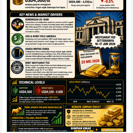
Rundingan
US–
Iran