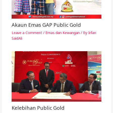
Akaun Emas GAP Public Gold
Leave a Comment
/
Emas dan Kewangan
/ By
Irfan
SaidAli
Kelebihan Public Gold