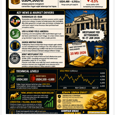
Rundingan
US–
Iran