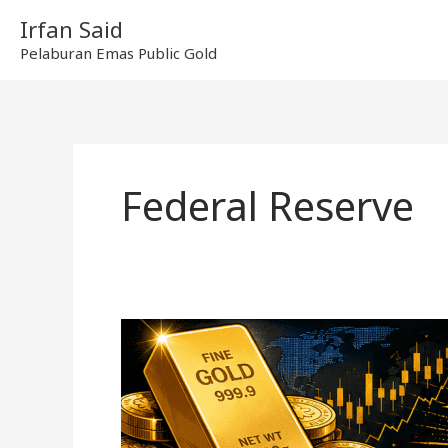
Skip
Irfan Said
to
Pelaburan Emas Public Gold
content
Federal Reserve
Harga
Emas
Dunia
2026
Turun