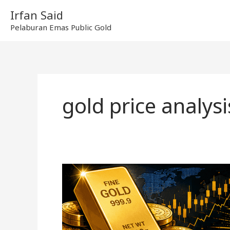
Skip
Irfan Said
to
Pelaburan Emas Public Gold
content
gold price analysi
Harga
Emas
Dunia
2026
Turun