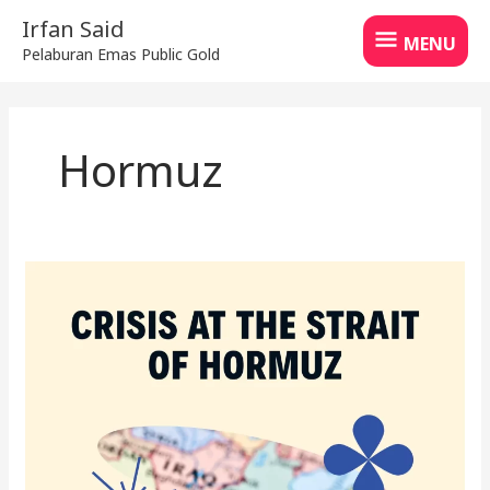
Skip
MENU
Irfan Said
to
MENU
Pelaburan Emas Public Gold
content
Hormuz
Apa
Berlaku
Jika
Selat
Hormuz
Ditutup?