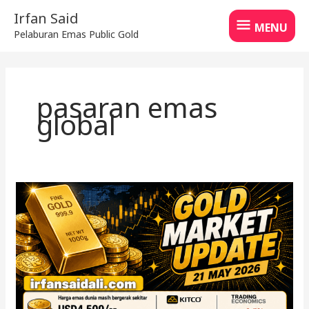
Skip
MENU
Irfan Said
to
MENU
Pelaburan Emas Public Gold
content
pasaran emas
global
Harga
Emas
Dunia
2026
Turun
Sedikit
Selepas