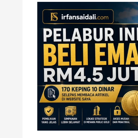
Pelabur
Ini
Beli
Emas
RM4.5
Juta
di
Public
Gold