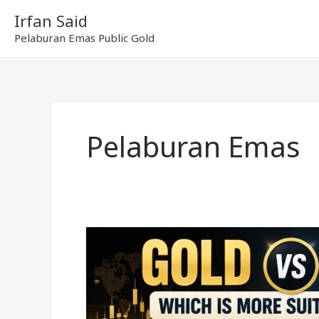
Skip
Irfan Said
to
Pelaburan Emas Public Gold
content
Pelaburan Emas
Emas
vs
Perak,
Mana
Lebih