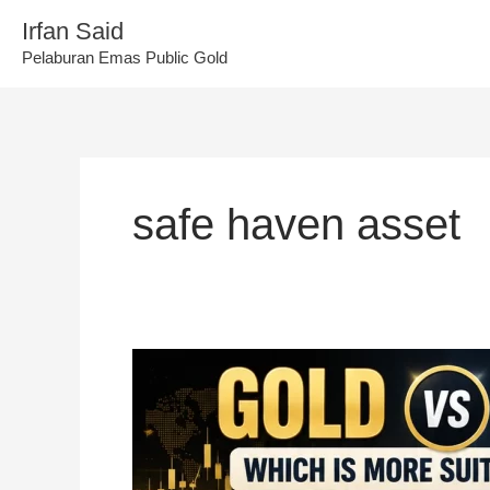
Skip
Irfan Said
to
Pelaburan Emas Public Gold
content
safe haven asset
Emas
vs
Perak,
Mana
Lebih