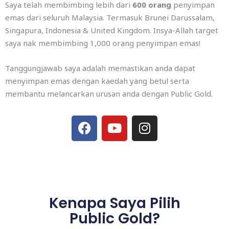
Saya telah membimbing lebih dari
600 orang
penyimpan
emas dari seluruh Malaysia. Termasuk Brunei Darussalam,
Singapura, Indonesia & United Kingdom. Insya-Allah target
saya nak membimbing 1,000 orang penyimpan emas!
Tanggungjawab saya adalah memastikan anda dapat
menyimpan emas dengan kaedah yang betul serta
membantu melancarkan urusan anda dengan Public Gold.
F
Y
I
a
o
n
c
u
s
e
t
t
b
u
a
o
b
g
Kenapa Saya Pilih
o
e
r
Public Gold?
k
a