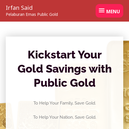
Mula Simpanan Emas Public
Skip
MENU
Irfan Said
to
MENU
Gold
Pelaburan Emas Public Gold
content
Kickstart Your
Gold Savings with
Public Gold
To Help Your Family, Save Gold.
To Help Your Nation, Save Gold.