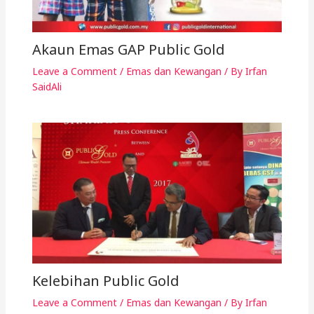
Akaun Emas GAP Public Gold
Leave a Comment
/
Emas dan Kewangan
/ By
Irfan
SaidAli
Kelebihan Public Gold
Leave a Comment
/
Emas dan Kewangan
/ By
Irfan