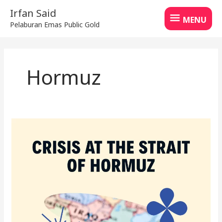
Skip
MENU
Irfan Said
to
MENU
Pelaburan Emas Public Gold
content
Hormuz
Apa
Berlaku
Jika
Selat
Hormuz
Ditutup?