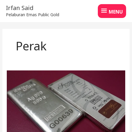
Skip
MENU
Irfan Said
to
MENU
Pelaburan Emas Public Gold
content
Perak
Pelaburan
Perak
Naik
45%:
Peluang
Masih
Cerah