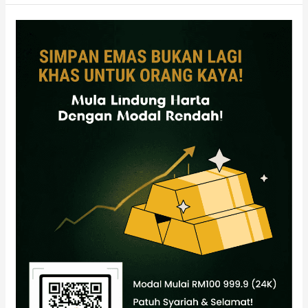
Beli
Emas
Modal
Rendah:
Cara
Mula
Serendah
RM100