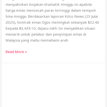
menyaksikan lonjakan dramatik minggu ini apabila
harga emas mencecah paras tertinggi dalam tempoh
lima minggu. Berdasarkan laporan Kitco News (23 Julai
2025), kontrak emas Ogos meningkat sebanyak $32.40
kepada $3,439.10, dipacu oleh: Ini menjadikan situasi
menarik untuk pelabur dan penyimpan emas di
Malaysia yang mahu memahami arah
Read More »
0.02g
Emas
Dijual
RM60:
Kenapa
Ini
Bukan