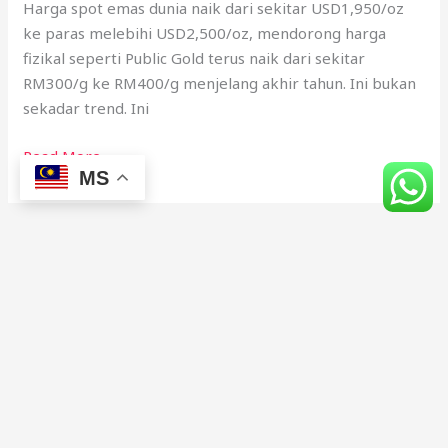
Harga spot emas dunia naik dari sekitar USD1,950/oz
ke paras melebihi USD2,500/oz, mendorong harga
fizikal seperti Public Gold terus naik dari sekitar
RM300/g ke RM400/g menjelang akhir tahun. Ini bukan
sekadar trend. Ini
Read More »
MS
1
2
3
Next
→
Utama
Artikel
Harga Emas dan Perak Terkini
Daftar Akaun Public Gold
Testimoni Klien Emas Public Gold