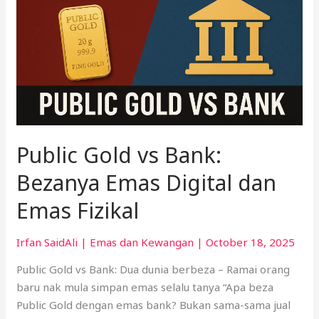
Bezanya
Emas
Digital
dan
Emas
Fizikal
Public Gold vs Bank:
Bezanya Emas Digital dan
Emas Fizikal
Irfan SaidAli
|
Emas dan Kewangan
|
October 18, 2025
Public Gold vs Bank: Dua dunia berbeza – Ramai orang
baru nak mula simpan emas selalu tanya “Apa beza
Public Gold dengan emas bank? Bukan sama-sama jual