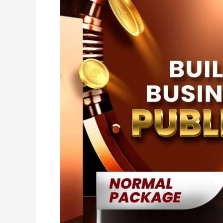
Cara
Menjadi
Dealer
Public
Gold:
Peluang
Bisnes
Emas