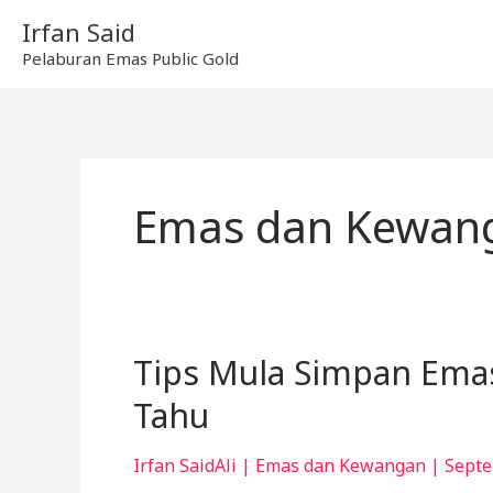
Skip
Irfan Said
to
Pelaburan Emas Public Gold
content
Emas dan Kewan
Tips Mula Simpan Emas
Tips
Mula
Tahu
Simpan
Emas,
Irfan SaidAli
|
Emas dan Kewangan
|
Septe
Jangan