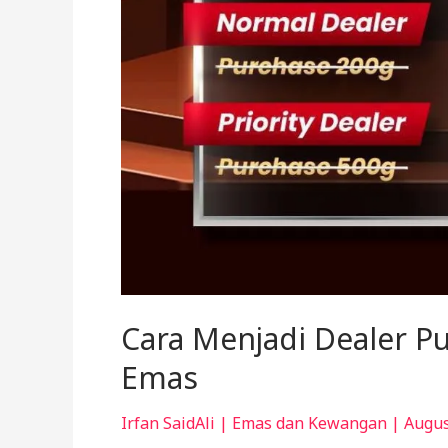
Cara Menjadi Dealer Pu
Emas
Irfan SaidAli
|
Emas dan Kewangan
|
Augus