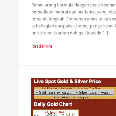
Mula
Ramai orang bermula dengan penuh semang
Selagi
persediaan mental dan matlamat yang jelas,
Belum
tersalah langkah. Simpanan emas bukan se
Tahu
sebahagian daripada strategi pengurusan
untuk menukarkan duit gaji kepada […]
Read More »
Simpan
Emas
vs
Beli
Rumah: