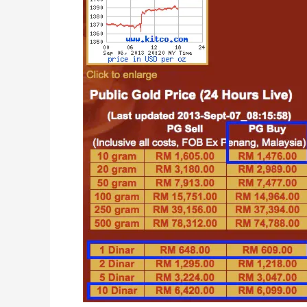
Mana
Satu
Lebih
Mudah?