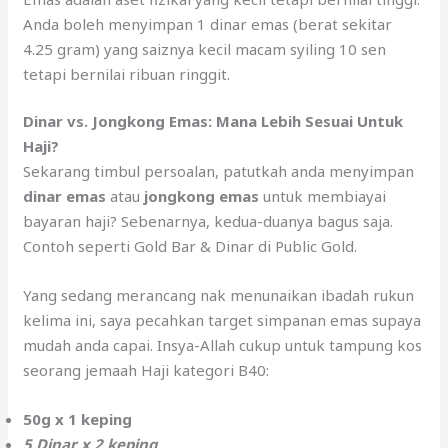
Anda boleh menyimpan 1 dinar emas (berat sekitar
4.25 gram) yang saiznya kecil macam syiling 10 sen
tetapi bernilai ribuan ringgit.
Dinar vs. Jongkong Emas: Mana Lebih Sesuai Untuk
Haji?
Sekarang timbul persoalan, patutkah anda menyimpan
dinar emas
atau
jongkong emas
untuk membiayai
bayaran haji? Sebenarnya, kedua-duanya bagus saja.
Contoh seperti Gold Bar & Dinar di Public Gold.
Yang sedang merancang nak menunaikan ibadah rukun
kelima ini, saya pecahkan target simpanan emas supaya
mudah anda capai. Insya-Allah cukup untuk tampung kos
seorang jemaah Haji kategori B40:
50g x 1 keping
5 Dinar x 2 keping