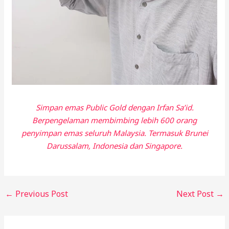
Simpan emas Public Gold dengan Irfan Sa’id.
Berpengelaman membimbing lebih 600 orang
penyimpan emas seluruh Malaysia. Termasuk Brunei
Darussalam, Indonesia dan Singapore.
←
Previous Post
Next Post
→