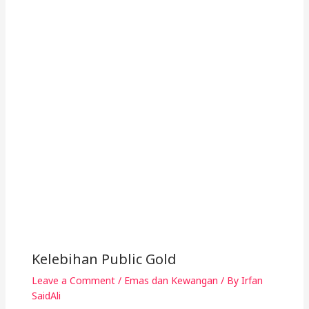
Kelebihan Public Gold
Leave a Comment
/
Emas dan Kewangan
/ By
Irfan
SaidAli
2 thoughts on “Bayaran Haji 1446H/2025M Dah
Diumumkan”