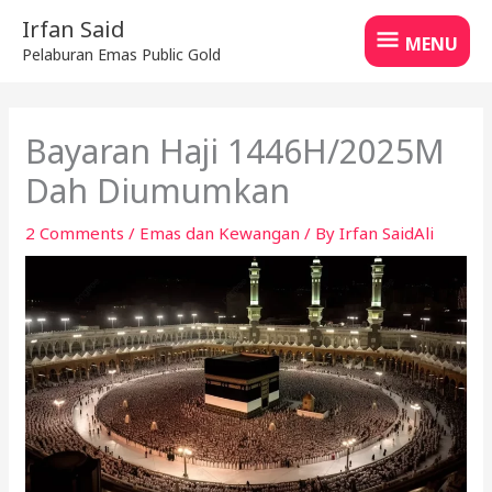
Skip
MENU
Irfan Said
to
MENU
Pelaburan Emas Public Gold
content
Bayaran Haji 1446H/2025M
Dah Diumumkan
2 Comments
/
Emas dan Kewangan
/ By
Irfan SaidAli