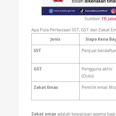
Sumber:
FB Jab
Apa Pula Perbezaan SST, GST dan Zakat E
Jenis
Siapa Kena Ba
SST
Penjual berdafta
GST
Pengguna akhir
(Dulu)
Zakat Emas
Pemilik emas Mu
Zakat emas
adalah kewajipan agama bagi y