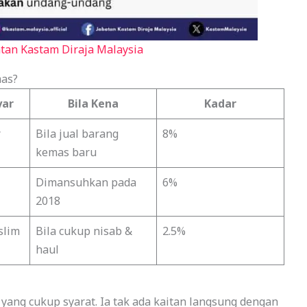
atan Kastam Diraja Malaysia
mas?
yar
Bila Kena
Kadar
r
Bila jual barang
8%
kemas baru
Dimansuhkan pada
6%
2018
slim
Bila cukup nisab &
2.5%
haul
ang cukup syarat. Ia tak ada kaitan langsung dengan