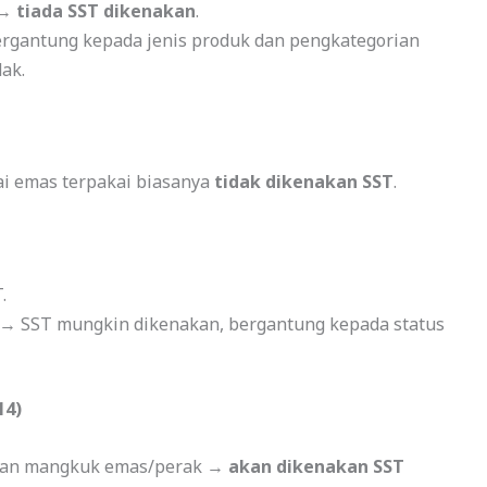
 →
tiada SST dikenakan
.
bergantung kepada jenis produk dan pengkategorian
dak.
ai emas terpakai biasanya
tidak dikenakan SST
.
.
r → SST mungkin dikenakan, bergantung kepada status
14)
nggan mangkuk emas/perak →
akan dikenakan SST