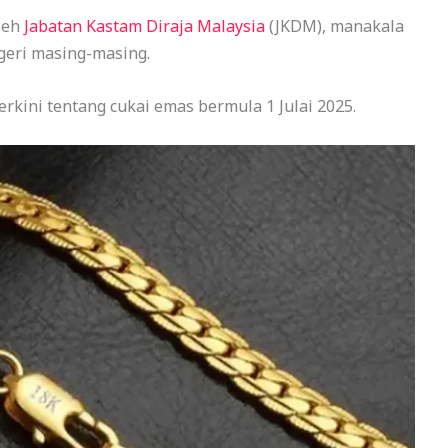
leh
Jabatan Kastam Diraja Malaysia
(JKDM), manakala
geri masing-masing.
erkini tentang cukai emas bermula 1 Julai 2025.