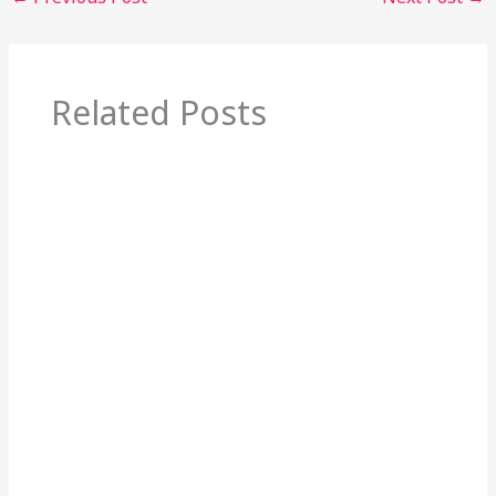
Related Posts
Akaun Emas GAP Public Gold
Leave a Comment
/
Emas dan Kewangan
/ By
Irfan