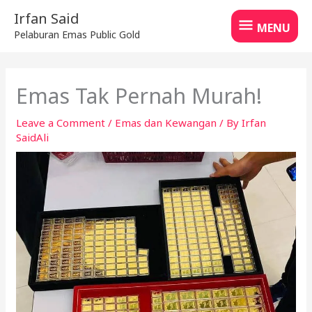
Skip
MENU
Irfan Said
to
MENU
Pelaburan Emas Public Gold
content
Emas Tak Pernah Murah!
Leave a Comment
/
Emas dan Kewangan
/ By
Irfan
SaidAli