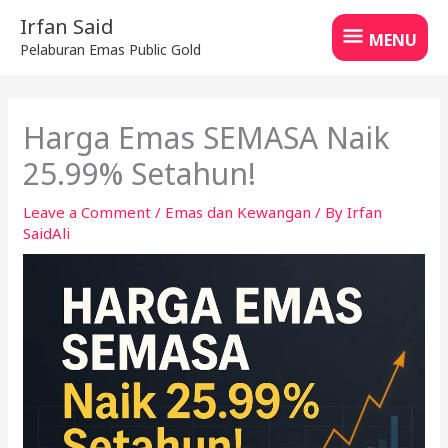
Skip
MENU
Irfan Said
to
MENU
Pelaburan Emas Public Gold
content
Harga Emas SEMASA Naik
25.99% Setahun!
Leave a Comment
/
Emas dan Kewangan
/ By
Irfan
SaidAli