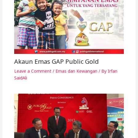
Akaun Emas GAP Public Gold
Leave a Comment
/
Emas dan Kewangan
/ By
Irfan
SaidAli