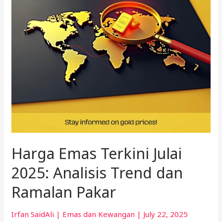
Analisis
Trend
dan
Ramalan
Pakar
Harga Emas Terkini Julai
2025: Analisis Trend dan
Ramalan Pakar
Irfan SaidAli
|
Emas dan Kewangan
|
July 22, 2025