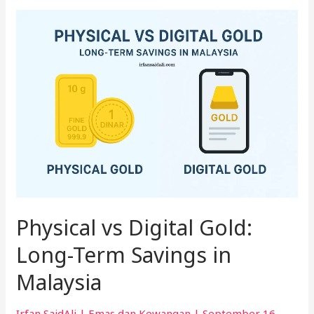
Physical
vs
Digital
Gold:
Long-
Term
Savings
in
Malaysia
Physical vs Digital Gold:
Long-Term Savings in
Malaysia
Irfan SaidAli
|
Emas dan Kewangan
|
September 16,