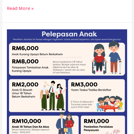
Read More »
Cara
Bayar
Cukai
Tanpa
Stress
(Rahsia
Jimat
Hingga
RM5,000!)