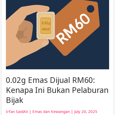
Ini
Bukan
Pelaburan
Bijak
0.02g Emas Dijual RM60:
Kenapa Ini Bukan Pelaburan
Bijak
Irfan SaidAli
|
Emas dan Kewangan
|
July 20, 2025