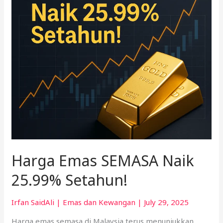
Setahun!
Harga Emas SEMASA Naik
25.99% Setahun!
Irfan SaidAli
|
Emas dan Kewangan
|
July 29, 2025
Harga emas semasa di Malaysia terus menunjukkan