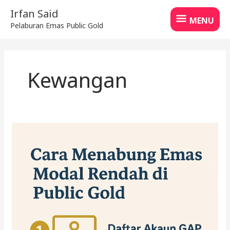
Skip
MENU
Irfan Said
to
MENU
Pelaburan Emas Public Gold
content
Kewangan
Rahsia
Simpanan
Emas
Modal
Rendah:
Pilihan
Public
Gold