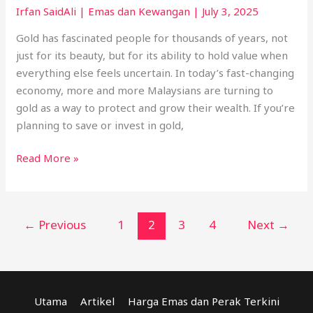
Trends
Irfan SaidAli
|
Emas dan Kewangan
|
July 3, 2025
&
Gold has fascinated people for thousands of years, not
Investment
just for its beauty, but for its ability to hold value when
Tips
everything else feels uncertain. In today’s fast-changing
economy, more and more Malaysians are turning to
gold as a way to protect and grow their wealth. If you’re
planning to save or invest in gold,
Read More »
←
Previous
1
2
3
4
Next
→
Utama
Artikel
Harga Emas dan Perak Terkini