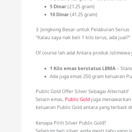
5 Dinar
(21.25 gram)
10 Dinar
(41.25 gram)
3. Jongkong Besar untuk Pelaburan Serius
“Kalau saya nak beli 1 kilo terus, ada jual?”
Of course lah ada! Antara produk istimewa
1 Kilo emas berstatus LBMA
– Stan
Ada juga emas 250 gram keluaran Pu
Public Gold Offer Silver Sebagai Alternatif
Selain emas,
Public Gold
juga menawarka
keluaran Public Gold antara yang terbaik d
Kenapa Pilih Silver Public Gold?
Sebelum beli silver, anda mesti tahu yang si