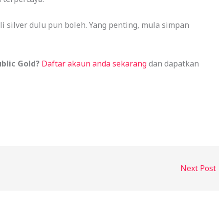
i silver dulu pun boleh. Yang penting, mula simpan
blic Gold?
Daftar akaun anda sekarang
dan dapatkan
Next Post