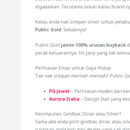
digadaikan. Terutama sekali kalau brand ny
Kalau anda nak simpan silver untuk pela
Public Gold
. Sebabnya?
Public Gold
jamin 100% urusan buyback
d
perak keluarannya. Ini janji yang tak semu
Perhiasan Emas untuk Gaya Hidup
Tak nak simpan mentah-mentah? Public Gold
PG Jewel
– Perhiasan moden dan be
Aurora Italia
– Design Itali yang eks
Kesimpulan: Goldbar, Dinar atau Silver?
Sama ada anda pilih goldbar, dinar, atau s
pastikan anda beli dari dealer yang sah dan