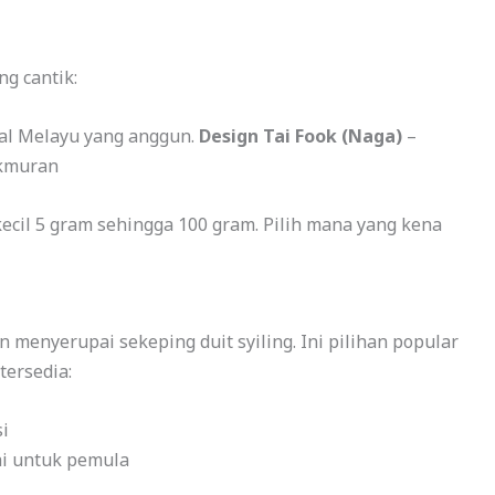
ng cantik:
nal Melayu yang anggun.
Design Tai Fook (Naga)
–
kmuran
 kecil 5 gram sehingga 100 gram. Pilih mana yang kena
 menyerupai sekeping duit syiling. Ini pilihan popular
tersedia:
si
ai untuk pemula