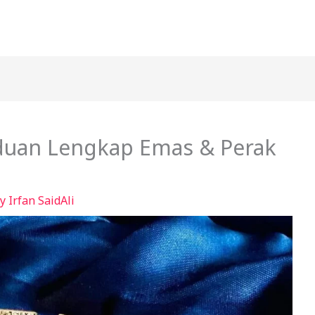
nduan Lengkap Emas & Perak
By
Irfan SaidAli