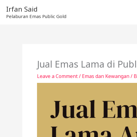
Skip
Irfan Said
to
Pelaburan Emas Public Gold
content
Jual Emas Lama di Publ
Leave a Comment
/
Emas dan Kewangan
/ 