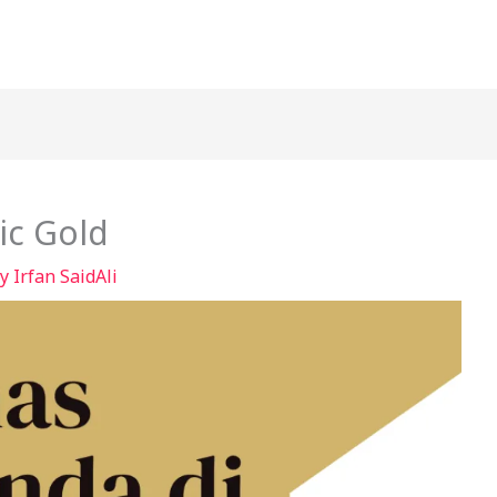
ic Gold
By
Irfan SaidAli