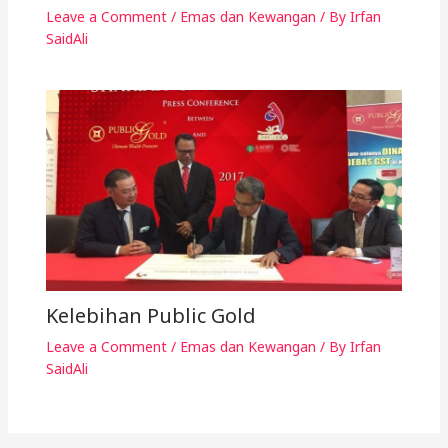
Leave a Comment
/
Emas dan Kewangan
/ By
Irfan
SaidAli
Kelebihan Public Gold
Leave a Comment
/
Emas dan Kewangan
/ By
Irfan
SaidAli