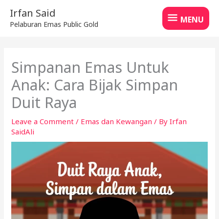
Skip
MENU
Irfan Said
to
MENU
Pelaburan Emas Public Gold
content
Simpanan Emas Untuk
Anak: Cara Bijak Simpan
Duit Raya
Leave a Comment
/
Emas dan Kewangan
/ By
Irfan
SaidAli