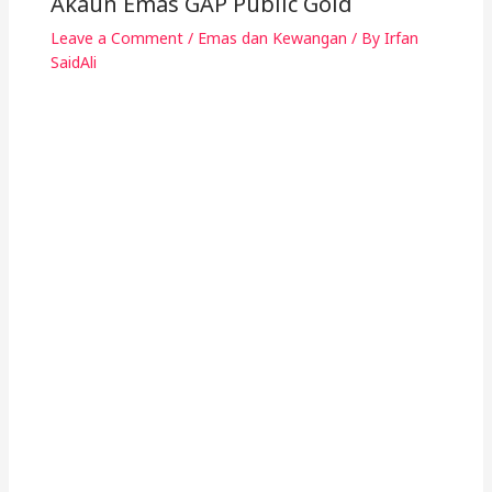
Akaun Emas GAP Public Gold
Leave a Comment
/
Emas dan Kewangan
/ By
Irfan
SaidAli
Kelebihan Public Gold
Leave a Comment
/
Emas dan Kewangan
/ By
Irfan
SaidAli